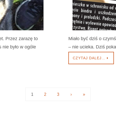
t. Przez zarazę to
Miało być dziś o czymś 
s nie było w ogóle
– nie ucieka. Dziś pok
CZYTAJ DALEJ…
1
2
3
›
»