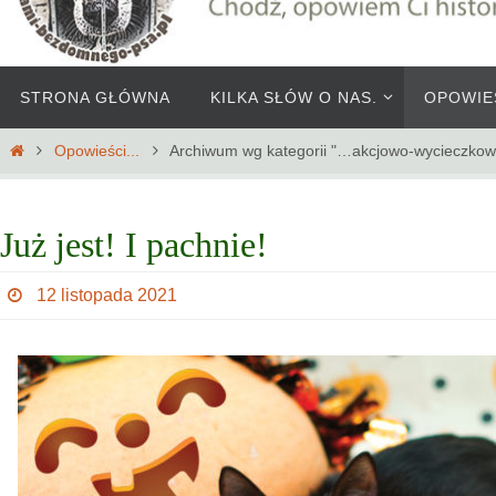
Przejdź
STRONA GŁÓWNA
KILKA SŁÓW O NAS.
OPOWIE
do
treści
Home
Opowieści...
Archiwum wg kategorii "…akcjowo-wycieczko
Już jest! I pachnie!
12 listopada 2021