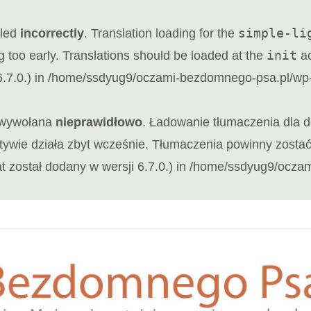
simple-li
lled
incorrectly
. Translation loading for the
init
g too early. Translations should be loaded at the
ac
.7.0.) in
/home/ssdyug9/oczami-bezdomnego-psa.pl/wp-i
a wywołana
nieprawidłowo
. Ładowanie tłumaczenia dla
motywie działa zbyt wcześnie. Tłumaczenia powinny zost
t został dodany w wersji 6.7.0.) in
/home/ssdyug9/oczami