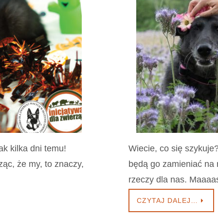
ak kilka dni temu!
Wiecie, co się szykuj
ąc, że my, to znaczy,
będą go zamieniać na 
rzeczy dla nas. Maaa
CZYTAJ DALEJ…