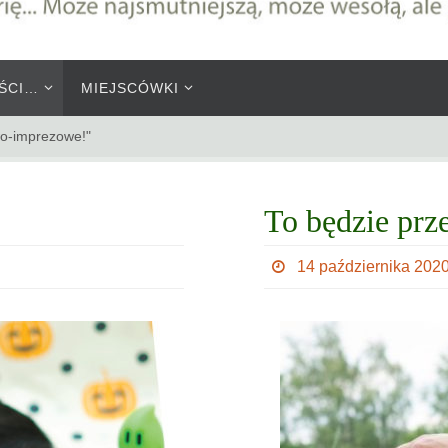
ŚCI…
MIEJSCÓWKI
wo-imprezowe!"
To będzie prz
14 października 202