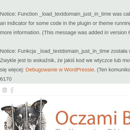
Notice
: Function _load_textdomain_just_in_time was ca
an indicator for some code in the plugin or theme runnin
more information. (This message was added in version 6
Notice
: Funkcja _load_textdomain_just_in_time został
Zwykle jest to wskaźnik, że jakiś kod we wtyczce lub 
się więcej:
Debugowanie w WordPressie
. (Ten komunika
6170
Przejdź
do
treści