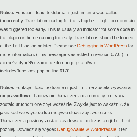
Notice
: Function _load_textdomain_just_in_time was called
incorrectly
. Translation loading for the
simple-lightbox
domain
was triggered too early. This is usually an indicator for some code in
the plugin or theme running too early. Translations should be loaded
at the
init
action or later. Please see
Debugging in WordPress
for
more information. (This message was added in version 6.7.0.) in
/home/ssdyug9/oczami-bezdomnego-psa.pl/wp-
includes/functions.php
on line
6170
Notice
: Funkcja _load_textdomain_just_in_time została wywołana
nieprawidłowo
. Ładowanie tłumaczenia dla domeny
nirvana
zostało uruchomione zbyt wcześnie. Zwykle jest to wskaźnik, że
jakiś kod we wtyczce lub motywie działa zbyt wcześnie.
Tłumaczenia powinny zostać załadowane podczas akcji
init
lub
później. Dowiedz się więcej:
Debugowanie w WordPressie
. (Ten