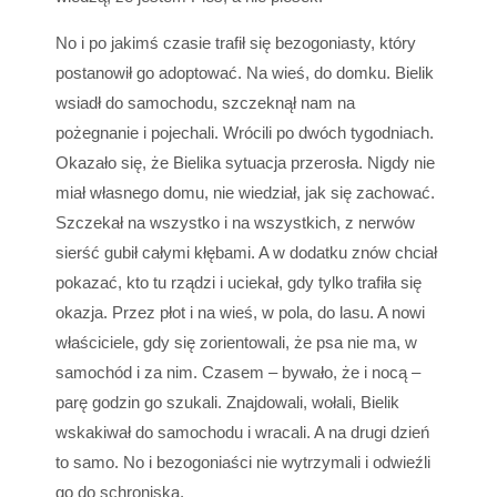
No i po jakimś czasie trafił się bezogoniasty, który
postanowił go adoptować. Na wieś, do domku. Bielik
wsiadł do samochodu, szczeknął nam na
pożegnanie i pojechali. Wrócili po dwóch tygodniach.
Okazało się, że Bielika sytuacja przerosła. Nigdy nie
miał własnego domu, nie wiedział, jak się zachować.
Szczekał na wszystko i na wszystkich, z nerwów
sierść gubił całymi kłębami. A w dodatku znów chciał
pokazać, kto tu rządzi i uciekał, gdy tylko trafiła się
okazja. Przez płot i na wieś, w pola, do lasu. A nowi
właściciele, gdy się zorientowali, że psa nie ma, w
samochód i za nim. Czasem – bywało, że i nocą –
parę godzin go szukali. Znajdowali, wołali, Bielik
wskakiwał do samochodu i wracali. A na drugi dzień
to samo. No i bezogoniaści nie wytrzymali i odwieźli
go do schroniska.