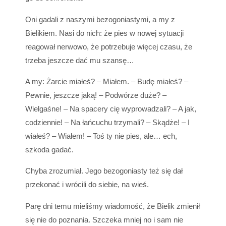
Oni gadali z naszymi bezogoniastymi, a my z
Bielikiem. Nasi do nich: że pies w nowej sytuacji
reagował nerwowo, że potrzebuje więcej czasu, że
trzeba jeszcze dać mu szansę…
A my: Żarcie miałeś? – Miałem. – Budę miałeś? –
Pewnie, jeszcze jaką! – Podwórze duże? –
Wielgaśne! – Na spacery cię wyprowadzali? – A jak,
codziennie! – Na łańcuchu trzymali? – Skądże! – I
wiałeś? – Wiałem! – Toś ty nie pies, ale… ech,
szkoda gadać.
Chyba zrozumiał. Jego bezogoniasty też się dał
przekonać i wrócili do siebie, na wieś.
Parę dni temu mieliśmy wiadomość, że Bielik zmienił
się nie do poznania. Szczeka mniej no i sam nie