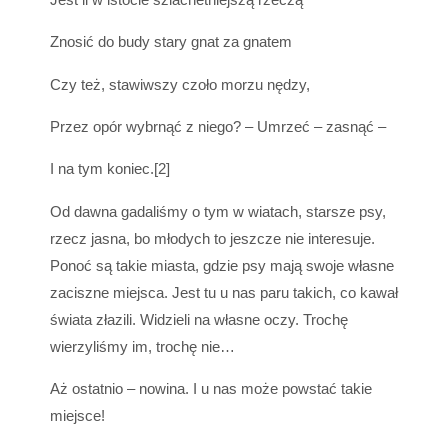
Znosić do budy stary gnat za gnatem
Czy też, stawiwszy czoło morzu nędzy,
Przez opór wybrnąć z niego? – Umrzeć – zasnąć –
I na tym koniec.[2]
Od dawna gadaliśmy o tym w wiatach, starsze psy,
rzecz jasna, bo młodych to jeszcze nie interesuje.
Ponoć są takie miasta, gdzie psy mają swoje własne
zaciszne miejsca. Jest tu u nas paru takich, co kawał
świata złazili. Widzieli na własne oczy. Trochę
wierzyliśmy im, trochę nie…
Aż ostatnio – nowina. I u nas może powstać takie
miejsce!