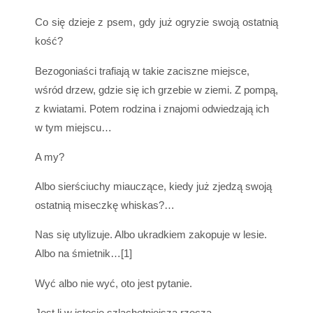
Co się dzieje z psem, gdy już ogryzie swoją ostatnią
kość?
Bezogoniaści trafiają w takie zaciszne miejsce,
wśród drzew, gdzie się ich grzebie w ziemi. Z pompą,
z kwiatami. Potem rodzina i znajomi odwiedzają ich
w tym miejscu…
A my?
Albo sierściuchy miauczące, kiedy już zjedzą swoją
ostatnią miseczkę whiskas?…
Nas się utylizuje. Albo ukradkiem zakopuje w lesie.
Albo na śmietnik…[1]
Wyć albo nie wyć, oto jest pytanie.
Jest li w istocie szlachetniejszą rzeczą