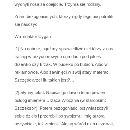
wychyli nosa za obejście. Trzyma się rodziny.
Znam bezogoniastych, którzy nigdy tego nie potrafili
się nauczyć.
Wrrredaktor Cygan
[1] No dobrze, bądźmy sprawiedliwi: niektórzy z nas
trafiają w przydomowych ogrodach pod jakieś
drzewko czy krzak. W pudełku po butach. Albo w
reklamówce. Albo zawinięci w swój stary materac.
Szczęściarze! Ilu takich jest?…
[2] Słynny tekst. Napisał go dawno temu pewien
buldog imieniem Drżąca Włócznia (w staropsim:
Szczekspir). Potem bezogoniaści przywłaszczyli
sobie dzieło i przerobili po swojemu: imię autora,
oczywiście, też zmienili. Ale są wśród nich uczciwsi,