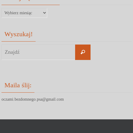
Cofnij
się
w
Wyszukaj!
czasie:
Search
Znajdź
for:
Maila ślij:
oczami.bezdomnego.psa@gmail.com