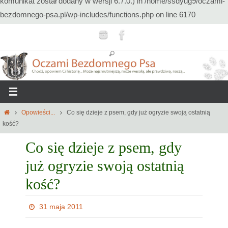
komunikat został dodany w wersji 6.7.0.) in
/home/ssdyug9/oczami-
bezdomnego-psa.pl/wp-includes/functions.php
on line
6170
Przejdź
do
treści
Home
Opowieści...
Co się dzieje z psem, gdy już ogryzie swoją ostatnią
kość?
Co się dzieje z psem, gdy
już ogryzie swoją ostatnią
kość?
31 maja 2011