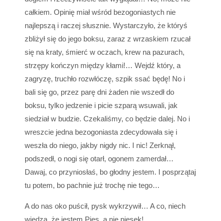
całkiem. Opinię miał wśród bezogoniastych nie
najlepszą i raczej słusznie. Wystarczyło, że któryś
zbliżył się do jego boksu, zaraz z wrzaskiem rzucał
się na kraty, śmierć w oczach, krew na pazurach,
strzępy kończyn między kłami!… Wejdź który, a
zagryzę, truchło rozwłóczę, szpik ssać będę! No i
bali się go, przez parę dni żaden nie wszedł do
boksu, tylko jedzenie i picie szparą wsuwali, jak
siedział w budzie. Czekaliśmy, co będzie dalej. No i
wreszcie jedna bezogoniasta zdecydowała się i
weszła do niego, jakby nigdy nic. I nic! Zerknął,
podszedł, o nogi się otarł, ogonem zamerdał…
Dawaj, co przyniosłaś, bo głodny jestem. I posprzątaj
tu potem, bo pachnie już trochę nie tego…
A do nas oko puścił, pysk wykrzywił… A co, niech
wiedzą, że jestem Pies, a nie piesek!