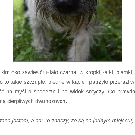
 kim oko zawiesić! Biało-czarna, w kropki, łatki, plam
iało to takie szczupłe, biedne w kącie i patrzyło przer
dość na myśl o spacerze i na widok smyczy! Co prawda
a na cierpliwych dwunożnych…
na jestem, a co! To znaczy, że są na jednym miejscu!)