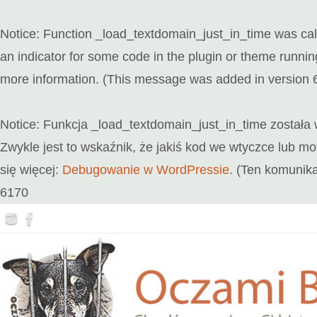
Notice
: Function _load_textdomain_just_in_time was ca
an indicator for some code in the plugin or theme runnin
more information. (This message was added in version 6
Notice
: Funkcja _load_textdomain_just_in_time został
Zwykle jest to wskaźnik, że jakiś kod we wtyczce lub 
się więcej:
Debugowanie w WordPressie
. (Ten komunika
6170
Przejdź
do
treści