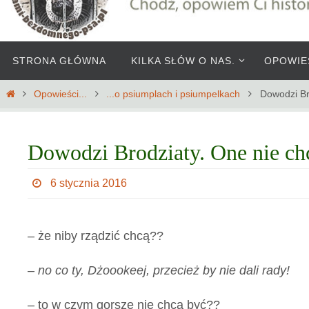
Przejdź
STRONA GŁÓWNA
KILKA SŁÓW O NAS.
OPOWIE
do
treści
Home
Opowieści...
...o psiumplach i psiumpelkach
Dowodzi Br
Dowodzi Brodziaty. One nie ch
6 stycznia 2016
– że niby rządzić chcą??
– no co ty, Dżoookeej, przecież by nie dali rady!
– to w czym gorsze nie chcą być??