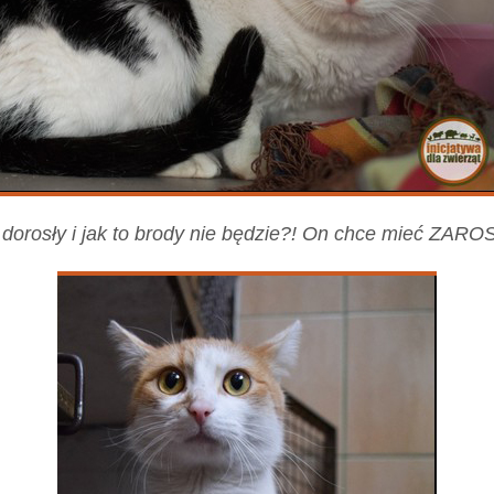
t dorosły i jak to brody nie będzie?! On chce mieć ZARO