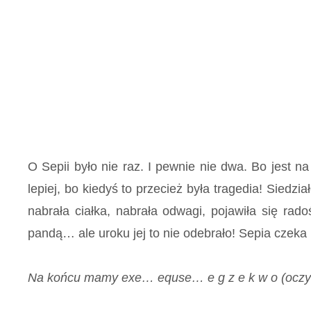
O Sepii było nie raz. I pewnie nie dwa. Bo jest na
lepiej, bo kiedyś to przecież była tragedia! Siedz
nabrała ciałka, nabrała odwagi, pojawiła się ra
pandą… ale uroku jej to nie odebrało! Sepia czek
Na końcu mamy exe… equse… e g z e k w o (oczyta