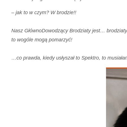
– jak to w czym? W brodzie!!
Nasz GłównoDowodzący Brodziaty jest… brodziaty. 
to wogóle mogą pomarzyć!
…co prawda, kiedy usłyszał to Spektro, to musiała