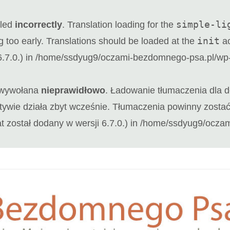
simple-li
lled
incorrectly
. Translation loading for the
init
g too early. Translations should be loaded at the
ac
.7.0.) in
/home/ssdyug9/oczami-bezdomnego-psa.pl/wp-i
a wywołana
nieprawidłowo
. Ładowanie tłumaczenia dla
motywie działa zbyt wcześnie. Tłumaczenia powinny zost
t został dodany w wersji 6.7.0.) in
/home/ssdyug9/oczami