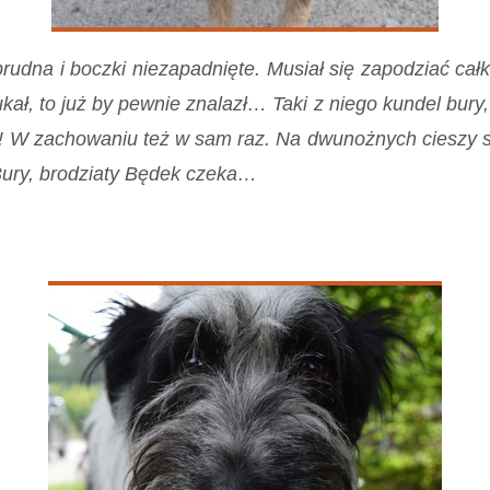
ebrudna i boczki niezapadnięte. Musiał się zapodziać cał
kał, to już by pewnie znalazł… Taki z niego kundel bury, 
ny! W zachowaniu też w sam raz. Na dwunożnych cieszy s
! Bury, brodziaty Będek czeka…