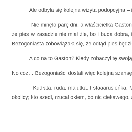
Ale odbyła się kolejna wizyta podopcyjna – i zn
Nie minęło parę dni, a właścicielka Gastona pr
że pies w zasadzie nie miał źle, bo i buda dobra, i
Bezogoniasta zobowiązała się, że odtąd pies będz
A co na to Gaston? Kiedy zobaczył tę swoją bezog
No cóż… Bezogoniaści dostali więc kolejną szansę 
Kudłata, ruda, malutka. I staaarusieńka. Miesz
okolicy; kto szedł, rzucał okiem, bo nic ciekawego,