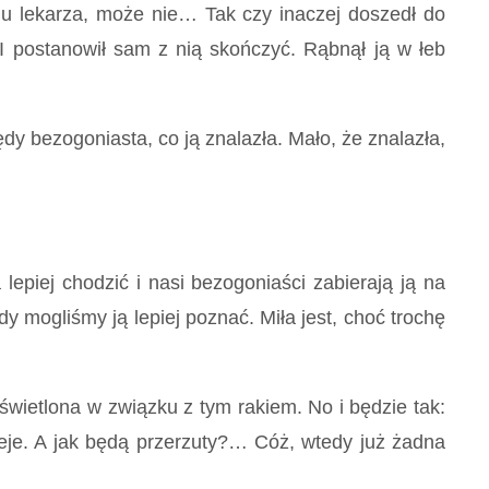
 lekarza, może nie… Tak czy inaczej doszedł do
 I postanowił sam z nią skończyć. Rąbnął ją w łeb
 bezogoniasta, co ją znalazła. Mało, że znalazła,
iej chodzić i nasi bezogoniaści zabierają ją na
dy mogliśmy ją lepiej poznać. Miła jest, choć trochę
ietlona w związku z tym rakiem. No i będzie tak:
ieje. A jak będą przerzuty?… Cóż, wtedy już żadna