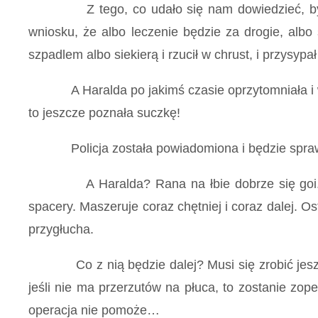
Z tego, co udało się nam dowiedzieć, było tak
wniosku, że albo leczenie będzie za drogie, albo
szpadlem albo siekierą i rzucił w chrust, i przysypał
A Haralda po jakimś czasie oprzytomniała i wypeł
to jeszcze poznała suczkę!
Policja została powiadomiona i będzie spra
A Haralda? Rana na łbie dobrze się goi. Psina 
spacery. Maszeruje coraz chętniej i coraz dalej. Os
przygłucha.
Co z nią będzie dalej? Musi się zrobić jeszcze 
jeśli nie ma przerzutów na płuca, to zostanie zo
operacja nie pomoże…