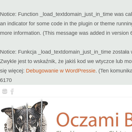
Notice
: Function _load_textdomain_just_in_time was ca
an indicator for some code in the plugin or theme runnin
more information. (This message was added in version 6
Notice
: Funkcja _load_textdomain_just_in_time został
Zwykle jest to wskaźnik, że jakiś kod we wtyczce lub 
się więcej:
Debugowanie w WordPressie
. (Ten komunika
6170
Przejdź
do
treści