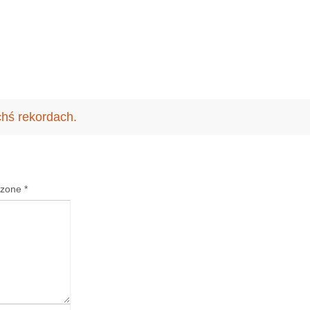
hś rekordach.
czone
*