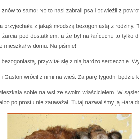
ów to samo! No to nasi zabrali psa i odwieźli z powro
zyjechała z jakąś młodszą bezogoniastą z rodziny. Ta
 żarcia pod dostatkiem, a że był na łańcuchu to tylko dla
ie mieszkał w domu. Na piśmie!
oniastą, przywitał się z nią bardzo serdecznie. Wyglą
i Gaston wrócił z nimi na wieś. Za parę tygodni będzie 
kała sobie na wsi ze swoim właścicielem. W sąsiedzt
 albo po prostu nie zauważał. Tutaj nazwaliśmy ją Harald