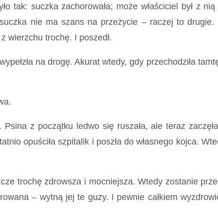
: suczka zachorowała; może właściciel był z nią u
 suczka nie ma szans na przeżycie – raczej to drugie.
 z wierzchu trochę. I poszedł.
zła na drogę. Akurat wtedy, gdy przechodziła tamtędy
wa.
z początku ledwo się ruszała, ale teraz zaczęła lep
tatnio opuściła szpitalik i poszła do własnego kojca. Wte
trochę zdrowsza i mocniejsza. Wtedy zostanie prześw
perowana – wytną jej te guzy. I pewnie całkiem wyzdrow