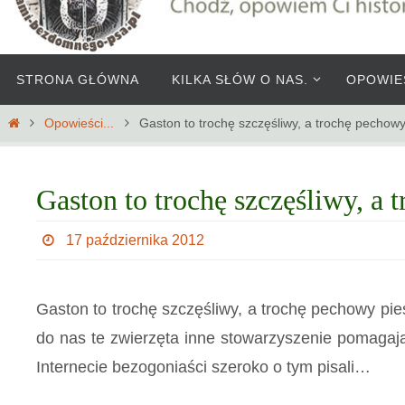
Przejdź
STRONA GŁÓWNA
KILKA SŁÓW O NAS.
OPOWIE
do
treści
Home
Opowieści...
Gaston to trochę szczęśliwy, a trochę pechowy
Gaston to trochę szczęśliwy, a 
17 października 2012
Gaston to trochę szczęśliwy, a trochę pechowy pies
do nas te zwierzęta inne stowarzyszenie pomagają
Internecie bezogoniaści szeroko o tym pisali…