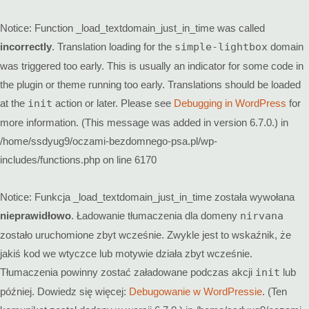
Notice
: Function _load_textdomain_just_in_time was called
incorrectly
. Translation loading for the
simple-lightbox
domain
was triggered too early. This is usually an indicator for some code in
the plugin or theme running too early. Translations should be loaded
at the
init
action or later. Please see
Debugging in WordPress
for
more information. (This message was added in version 6.7.0.) in
/home/ssdyug9/oczami-bezdomnego-psa.pl/wp-
includes/functions.php
on line
6170
Notice
: Funkcja _load_textdomain_just_in_time została wywołana
nieprawidłowo
. Ładowanie tłumaczenia dla domeny
nirvana
zostało uruchomione zbyt wcześnie. Zwykle jest to wskaźnik, że
jakiś kod we wtyczce lub motywie działa zbyt wcześnie.
Tłumaczenia powinny zostać załadowane podczas akcji
init
lub
później. Dowiedz się więcej:
Debugowanie w WordPressie
. (Ten