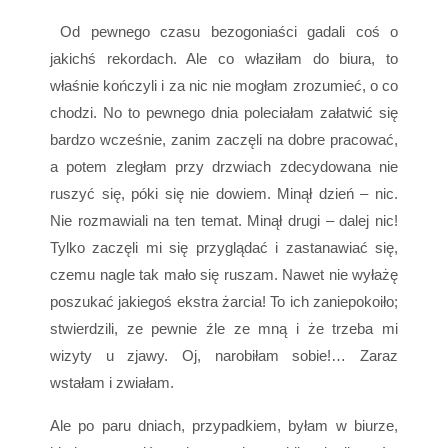
Od pewnego czasu bezogoniaści gadali coś o
jakichś rekordach. Ale co właziłam do biura, to
właśnie kończyli i za nic nie mogłam zrozumieć, o co
chodzi. No to pewnego dnia poleciałam załatwić się
bardzo wcześnie, zanim zaczęli na dobre pracować,
a potem zległam przy drzwiach zdecydowana nie
ruszyć się, póki się nie dowiem. Minął dzień – nic.
Nie rozmawiali na ten temat. Minął drugi – dalej nic!
Tylko zaczęli mi się przyglądać i zastanawiać się,
czemu nagle tak mało się ruszam. Nawet nie wyłażę
poszukać jakiegoś ekstra żarcia! To ich zaniepokoiło;
stwierdzili, ze pewnie źle ze mną i że trzeba mi
wizyty u zjawy. Oj, narobiłam sobie!… Zaraz
wstałam i zwiałam.
Ale po paru dniach, przypadkiem, byłam w biurze,