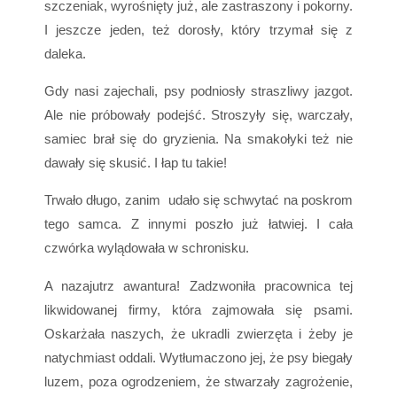
szczeniak, wyrośnięty już, ale zastraszony i pokorny.
I jeszcze jeden, też dorosły, który trzymał się z
daleka.
Gdy nasi zajechali, psy podniosły straszliwy jazgot.
Ale nie próbowały podejść. Stroszyły się, warczały,
samiec brał się do gryzienia. Na smakołyki też nie
dawały się skusić. I łap tu takie!
Trwało długo, zanim udało się schwytać na poskrom
tego samca. Z innymi poszło już łatwiej. I cała
czwórka wylądowała w schronisku.
A nazajutrz awantura! Zadzwoniła pracownica tej
likwidowanej firmy, która zajmowała się psami.
Oskarżała naszych, że ukradli zwierzęta i żeby je
natychmiast oddali. Wytłumaczono jej, że psy biegały
luzem, poza ogrodzeniem, że stwarzały zagrożenie,