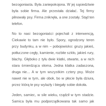
bezogoniasta. Była zaniepokojona. W jej sąsiedztwie
była sobie firma. Ale przestała działać. Tej firmy
pilnowały psy. Firma zniknęła, a one zostały. Stąd ten
telefon.
No to nasi bezogoniaści pojechali z interwencją.
Ciekawie to tam nie było. Spory, ogrodzony teren
przy budynku, a w nim – pobojowisko: gruzy jakieś,
potłuczone cegły, kamienie, rozbite szkło, jakieś rury,
blachy. Głęboko z tyłu dwie klatki, otwarte, a w nich
stara śmierdząca słoma. Jedna klatka zadaszona,
druga nie… A w tym wszystkim cztery psy. Może
nawet nie w tym, ale obok, bo w płocie była dziura,
przez którą te psy wylazły i biegały sobie dokoła.
Jeden, samiec, w sile wieku, rządził w tym stadzie.
Samica była mu podporządkowana tak samo jak