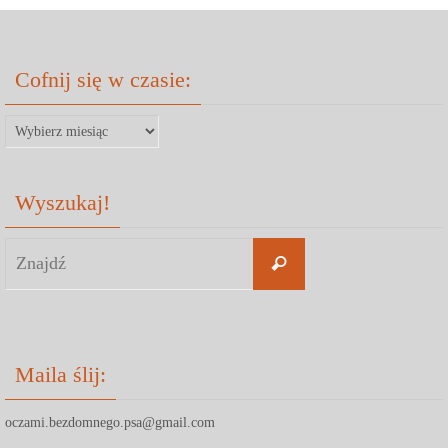
Cofnij się w czasie:
Cofnij
się
w
Wyszukaj!
czasie:
Search
Znajdź
for:
Maila ślij:
oczami.bezdomnego.psa@gmail.com