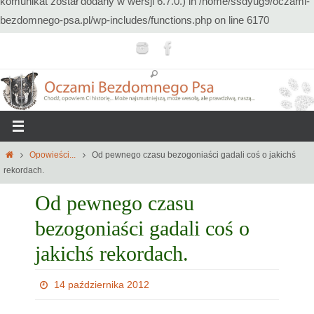
komunikat został dodany w wersji 6.7.0.) in
/home/ssdyug9/oczami-
bezdomnego-psa.pl/wp-includes/functions.php
on line
6170
Przejdź
do
treści
Home
Opowieści...
Od pewnego czasu bezogoniaści gadali coś o jakichś
rekordach.
Od pewnego czasu
bezogoniaści gadali coś o
jakichś rekordach.
14 października 2012