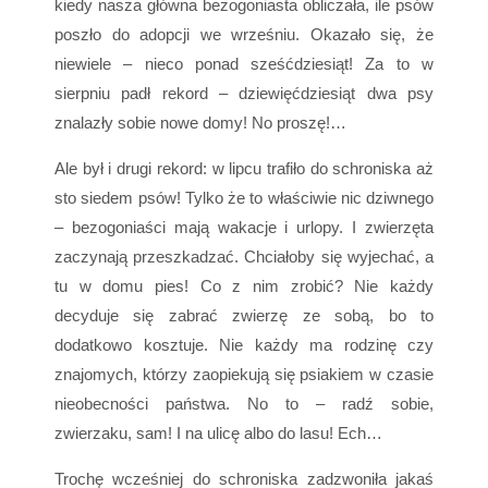
kiedy nasza główna bezogoniasta obliczała, ile psów
poszło do adopcji we wrześniu. Okazało się, że
niewiele – nieco ponad sześćdziesiąt! Za to w
sierpniu padł rekord – dziewięćdziesiąt dwa psy
znalazły sobie nowe domy! No proszę!…
Ale był i drugi rekord: w lipcu trafiło do schroniska aż
sto siedem psów! Tylko że to właściwie nic dziwnego
– bezogoniaści mają wakacje i urlopy. I zwierzęta
zaczynają przeszkadzać. Chciałoby się wyjechać, a
tu w domu pies! Co z nim zrobić? Nie każdy
decyduje się zabrać zwierzę ze sobą, bo to
dodatkowo kosztuje. Nie każdy ma rodzinę czy
znajomych, którzy zaopiekują się psiakiem w czasie
nieobecności państwa. No to – radź sobie,
zwierzaku, sam! I na ulicę albo do lasu! Ech…
Trochę wcześniej do schroniska zadzwoniła jakaś