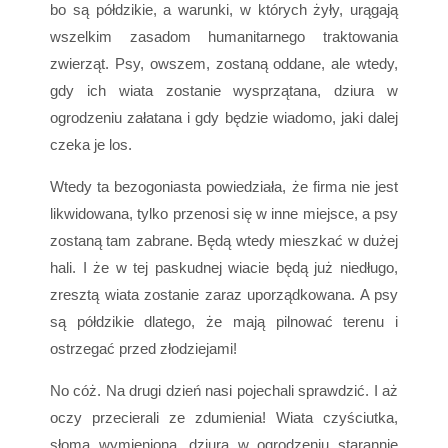
bo są półdzikie, a warunki, w których żyły, urągają
wszelkim zasadom humanitarnego traktowania
zwierząt. Psy, owszem, zostaną oddane, ale wtedy,
gdy ich wiata zostanie wysprzątana, dziura w
ogrodzeniu załatana i gdy będzie wiadomo, jaki dalej
czeka je los.
Wtedy ta bezogoniasta powiedziała, że firma nie jest
likwidowana, tylko przenosi się w inne miejsce, a psy
zostaną tam zabrane. Będą wtedy mieszkać w dużej
hali. I że w tej paskudnej wiacie będą już niedługo,
zresztą wiata zostanie zaraz uporządkowana. A psy
są półdzikie dlatego, że mają pilnować terenu i
ostrzegać przed złodziejami!
No cóż. Na drugi dzień nasi pojechali sprawdzić. I aż
oczy przecierali ze zdumienia! Wiata czyściutka,
słoma wymieniona, dziura w ogrodzeniu starannie